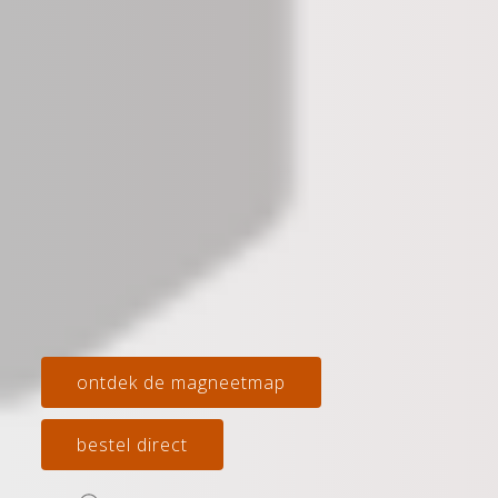
ontdek de magneetmap
bestel direct